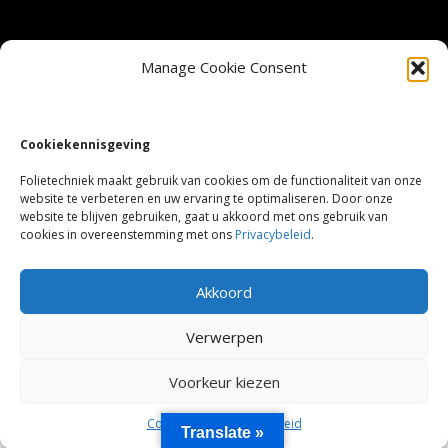
Veel gestelde vragen
Manage Cookie Consent
Privacy Beleid
Cookiekennisgeving
Cookie Policy (EU)
Folietechniek maakt gebruik van cookies om de functionaliteit van onze
website te verbeteren en uw ervaring te optimaliseren. Door onze
website te blijven gebruiken, gaat u akkoord met ons gebruik van
Sitemap
cookies in overeenstemming met ons
Privacybeleid
.
©2023 Folietechniek.be
Akkoord
Verwerpen
Voorkeur kiezen
Cookie Policy
Privacy Beleid
Translate »