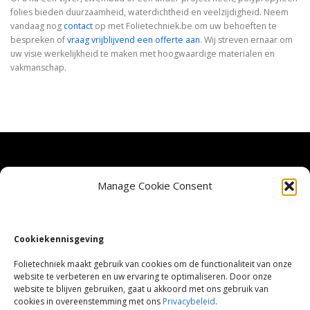
folies bieden duurzaamheid, waterdichtheid en veelzijdigheid. Neem
vandaag nog
contact
op met Folietechniek.be om uw behoeften te
bespreken of
vraag vrijblijvend een offerte aan
. Wij streven ernaar om
uw visie werkelijkheid te maken met hoogwaardige materialen en
vakmanschap.
Veel gestelde vragen
Manage Cookie Consent
Privacy Beleid
Cookiekennisgeving
Cookie Policy (EU)
Folietechniek maakt gebruik van cookies om de functionaliteit van onze
website te verbeteren en uw ervaring te optimaliseren. Door onze
website te blijven gebruiken, gaat u akkoord met ons gebruik van
Sitemap
cookies in overeenstemming met ons
Privacybeleid
.