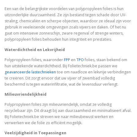
Een van de belangrijkste voordelen van polypropyleen folies is hun
uitzonderlijke duurzaamheid. Ze zijn bestand tegen schade door UV-
straling, chemicaliën en scherpe objecten, waardoor ze ideaal zijn voor
gebruik in veeleisende omgevingen zoals vijvers en daken. Of het nu
gaat om intensieve zonneschijn, zware regenval of strenge winters,
polypropyleen folies behouden hun integriteit en prestaties.
Waterdichtheid en Lekvrijheid
Polypropyleen folies, waaronder
FPP
en
TPO
folies, staan bekend om
hun uitstekende waterdichtheid. Bij Folietechniek.be passen we
geavanceerde lastechnieken
toe om naadloze en lekvrije verbindingen
te creëren. Dit zorgt ervoor dat uw vijver of zwembad volledig
beschermd is tegen waterinfiltratie, wat de levensduur verlengt.
Milieuvriendelijkheid
Polypropyleen folies zijn milieuvriendelijk, omdat ze volledig
recyclebaar zijn. Dit draagt bij aan duurzaamheid en minimaliseert afval.
Bij Folietechniek.be streven we naar milieubewust werken en
verwerken we de folie zo efficiënt mogelijk.
Veelzijdigheid in Toepassingen