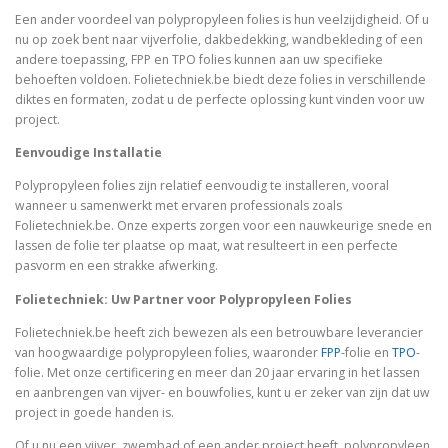
Een ander voordeel van polypropyleen folies is hun veelzijdigheid. Of u
nu op zoek bent naar vijverfolie, dakbedekking, wandbekleding of een
andere toepassing, FPP en TPO folies kunnen aan uw specifieke
behoeften voldoen. Folietechniek.be biedt deze folies in verschillende
diktes en formaten, zodat u de perfecte oplossing kunt vinden voor uw
project.
Eenvoudige Installatie
Polypropyleen folies zijn relatief eenvoudig te installeren, vooral
wanneer u samenwerkt met ervaren professionals zoals
Folietechniek.be. Onze experts zorgen voor een nauwkeurige snede en
lassen de folie ter plaatse op maat, wat resulteert in een perfecte
pasvorm en een strakke afwerking.
Folietechniek: Uw Partner voor Polypropyleen Folies
Folietechniek.be heeft zich bewezen als een betrouwbare leverancier
van hoogwaardige polypropyleen folies, waaronder
FPP
-folie en
TPO
-
folie. Met onze certificering en meer dan 20 jaar ervaring in het lassen
en aanbrengen van vijver- en bouwfolies, kunt u er zeker van zijn dat uw
project in goede handen is.
Of u nu een vijver, zwembad of een ander project heeft, polypropyleen