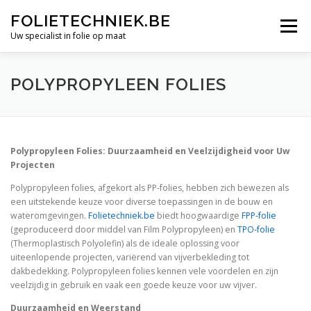
Skip
FOLIETECHNIEK.BE
to
Menu
content
Uw specialist in folie op maat
OVER ONS
PROJECTEN
FOLIE LASSEN
POLYPROPYLEEN FOLIES
MAATWERK
FOLIES
OFFERTE AANVRAGEN
Polypropyleen Folies: Duurzaamheid en Veelzijdigheid voor Uw
Projecten
CONTACT
Polypropyleen folies, afgekort als PP-folies, hebben zich bewezen als
een uitstekende keuze voor diverse toepassingen in de bouw en
wateromgevingen.
Folietechniek.be
biedt hoogwaardige
FPP-folie
(geproduceerd door middel van Film Polypropyleen) en
TPO-folie
(Thermoplastisch Polyolefin) als de ideale oplossing voor
uiteenlopende projecten, variërend van vijverbekleding tot
dakbedekking. Polypropyleen folies kennen vele voordelen en zijn
veelzijdig in gebruik en vaak een goede keuze voor uw vijver.
Duurzaamheid en Weerstand