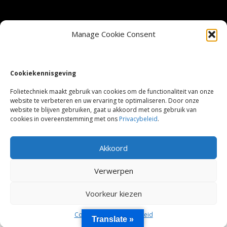
Veel gestelde vragen
Manage Cookie Consent
Privacy Beleid
Cookiekennisgeving
Cookie Policy (EU)
Folietechniek maakt gebruik van cookies om de functionaliteit van onze
website te verbeteren en uw ervaring te optimaliseren. Door onze
website te blijven gebruiken, gaat u akkoord met ons gebruik van
Sitemap
cookies in overeenstemming met ons
Privacybeleid
.
©2023 Folietechniek.be
Akkoord
Verwerpen
Voorkeur kiezen
Cookie Policy
Privacy Beleid
Translate »